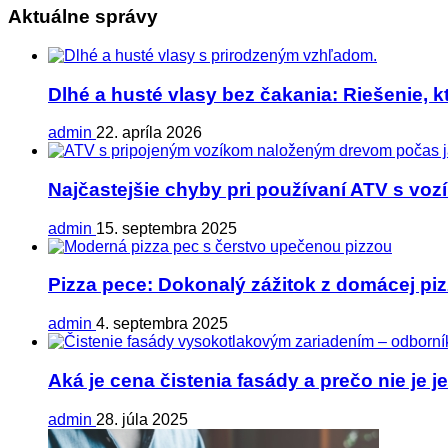
Aktuálne správy
Dlhé a husté vlasy bez čakania: Riešenie, k
admin
22. apríla 2026
Najčastejšie chyby pri používaní ATV s vo
admin
15. septembra 2025
Pizza pece: Dokonalý zážitok z domácej pi
admin
4. septembra 2025
Aká je cena čistenia fasády a prečo nie je 
admin
28. júla 2025