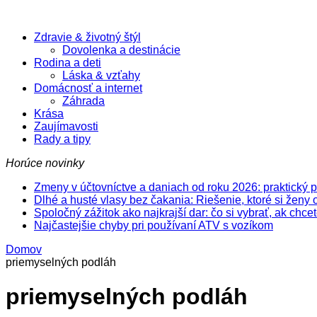
Zdravie & životný štýl
Dovolenka a destinácie
Rodina a deti
Láska & vzťahy
Domácnosť a internet
Záhrada
Krása
Zaujímavosti
Rady a tipy
Horúce novinky
Zmeny v účtovníctve a daniach od roku 2026: praktický 
Dlhé a husté vlasy bez čakania: Riešenie, ktoré si ženy 
Spoločný zážitok ako najkrajší dar: čo si vybrať, ak chc
Najčastejšie chyby pri používaní ATV s vozíkom
Domov
priemyselných podláh
priemyselných podláh