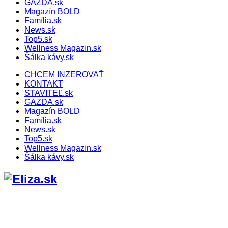
GAZDA.sk
Magazín BOLD
Família.sk
News.sk
Top5.sk
Wellness Magazin.sk
Šálka kávy.sk
CHCEM INZEROVAŤ
KONTAKT
STAVITEĽ.sk
GAZDA.sk
Magazín BOLD
Família.sk
News.sk
Top5.sk
Wellness Magazin.sk
Šálka kávy.sk