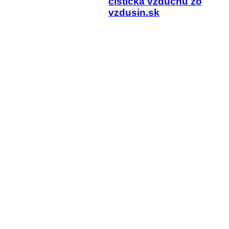
čistička vzduchu zo
vzdusin.sk