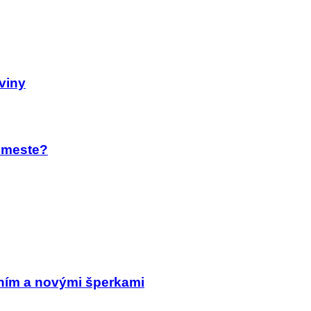
aviny
m meste?
ním a novými šperkami