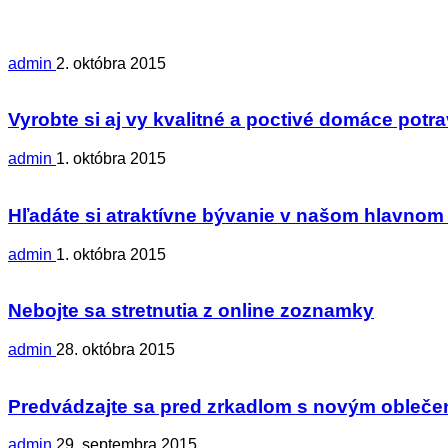
admin
2. októbra 2015
Vyrobte si aj vy kvalitné a poctivé domáce potr
admin
1. októbra 2015
Hľadáte si atraktívne bývanie v našom hlavno
admin
1. októbra 2015
Nebojte sa stretnutia z online zoznamky
admin
28. októbra 2015
Predvádzajte sa pred zrkadlom s novým obleče
admin
29. septembra 2015