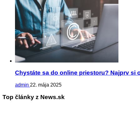
Chystáte sa do online priestoru? Najprv si
admin
22. mája 2025
Top články z News.sk