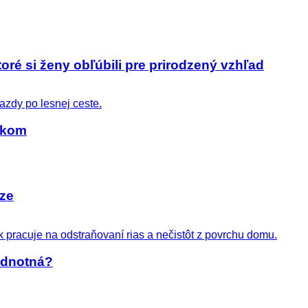
toré si ženy obľúbili pre prirodzený vzhľad
zíkom
zze
jednotná?