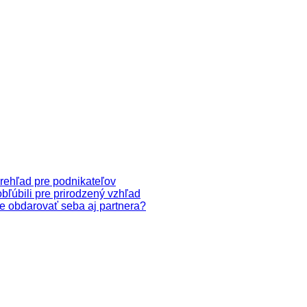
prehľad pre podnikateľov
obľúbili pre prirodzený vzhľad
ete obdarovať seba aj partnera?