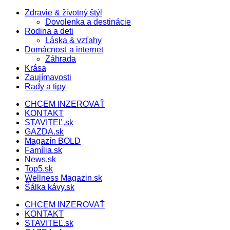
Zdravie & životný štýl
Dovolenka a destinácie
Rodina a deti
Láska & vzťahy
Domácnosť a internet
Záhrada
Krása
Zaujímavosti
Rady a tipy
CHCEM INZEROVAŤ
KONTAKT
STAVITEĽ.sk
GAZDA.sk
Magazín BOLD
Família.sk
News.sk
Top5.sk
Wellness Magazin.sk
Šálka kávy.sk
CHCEM INZEROVAŤ
KONTAKT
STAVITEĽ.sk