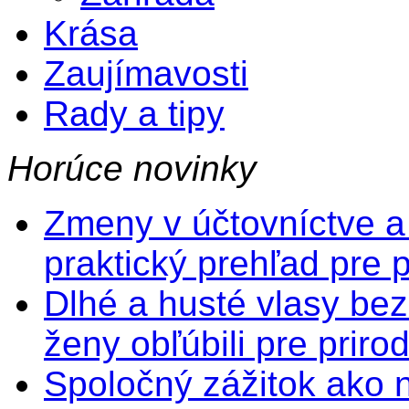
Krása
Zaujímavosti
Rady a tipy
Horúce novinky
Zmeny v účtovníctve a
praktický prehľad pre 
Dlhé a husté vlasy bez
ženy obľúbili pre prir
Spoločný zážitok ako na