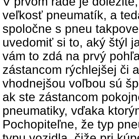
V prvom rade je dôležité,
veľkosť pneumatík, a ted
spoločne s pneu takpoved
uvedomiť si to, aký štýl 
vám to zdá na prvý pohľa
zástancom rýchlejšej či a
vhodnejšou voľbou sú šp
ak ste zástancom pokojne
pneumatiky, vďaka ktorým
Pochopiteľne, že typ pne
typu vozidla, čiže pri kú