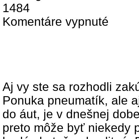
1484
na
Komentáre vypnuté
Ako
vybrať
tie
najlepšie
pneumatiky?
Aj vy ste sa rozhodli za
Ponuka pneumatík, ale 
do áut, je v dnešnej dob
preto môže byť niekedy p