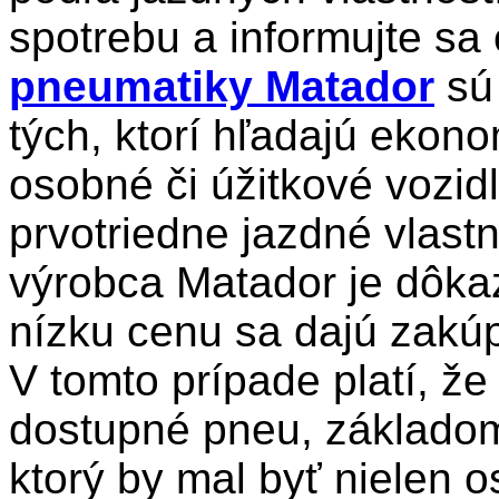
spotrebu a informujte sa 
pneumatiky Matador
sú 
tých, ktorí hľadajú ekon
osobné či úžitkové vozid
prvotriedne jazdné vlas
výrobca Matador je dôka
nízku cenu sa dajú zakúp
V tomto prípade platí, že
dostupné pneu, základom 
ktorý by mal byť nielen 