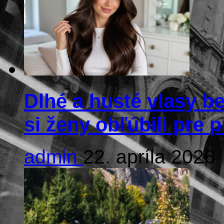
Dlhé a husté vlasy be
si ženy obľúbili pre 
admin
22. apríla 2026