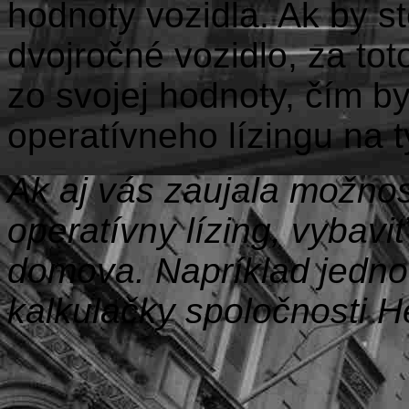
hodnoty vozidla. Ak by s
dvojročné vozidlo, za tot
zo svojej hodnoty, čím by
operatívneho lízingu na 
Ak aj vás zaujala možnos
operatívny lízing, vybavi
domova. Napríklad jedn
kalkulačky spoločnosti H