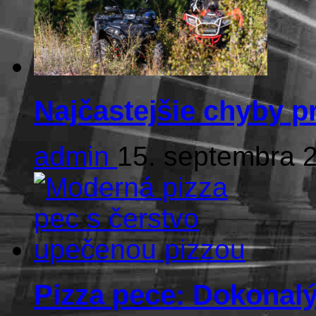
Najčastejšie chyby p
admin
15. septembra 
Pizza pece: Dokonalý