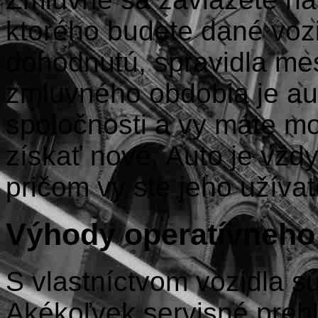
ktorého budete dané vozi
dohodnutú, spravidla mes
zmluvného obdobia je aut
spoločnosti a vy máte 
získať nové. Auto je vždy
pričom vy ste jeho užívat
Výhody operatívneho 
S vlastníctvom vozidla súv
Akékoľvek servisné prehl