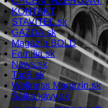
CHCEM INZEROVAŤ
KONTAKT
STAVITEĽ.sk
GAZDA.sk
Magazín BOLD
Família.sk
News.sk
Top5.sk
Wellness Magazin.sk
Šálka kávy.sk