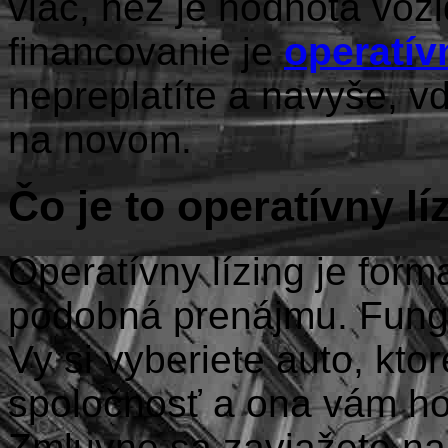
viac, než je hodnota voz
financovanie je
operatív
nepreplatíte a navyše, v
na novom.
Čo je to operatívny lí
Operatívny lízing je for
podobná prenájmu. Fung
Vy si vyberiete auto, kto
spoločnosť a ona vám ho
Zmluvne sa zaviažete na