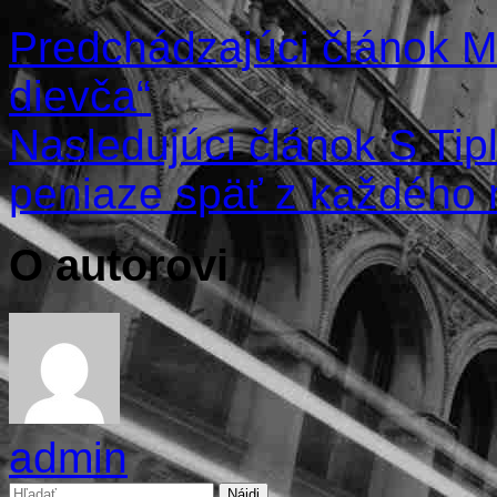
Predchádzajúci článok
Mu
dievča“
Nasledujúci článok
S Tipl
peniaze späť z každého
O autorovi
admin
Hľadať: