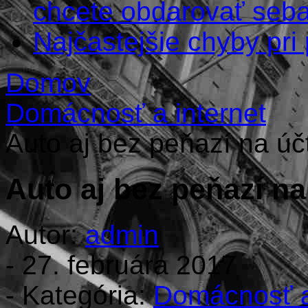
chcete obdarovať seba
Najčastejšie chyby pr
Domov
Domácnosť a internet
Auto aj bez peňazí na úč
Auto aj bez peňazí na
Autor:
admin
-
27. februára 2017
- Kategória:
Domácnosť a