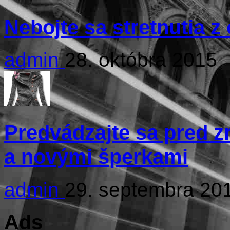
Nebojte sa stretnutia 
admin
28. októbra 2015
Predvádzajte sa pred 
a novými šperkami
admin
29. septembra 20
Ads