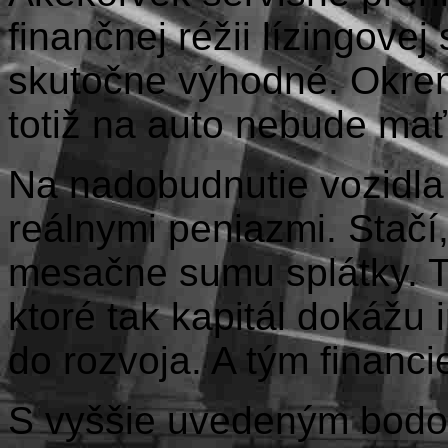
finančnej réžii lízingovej
skutočne výhodné. Okre
totiž na auto nebude mať
Na nadobudnutie vozidla
reálnymi peniazmi. Stačí,
mesačne sumu splátky. T
ktoré tak kapitál dokážu
do rozvoja. A tým financi
S vyššie uvedeným bodom