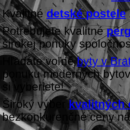
Kvalitné
detské postele
Potrebujete kvalitné
perg
širokej ponuky spoločnos
Hľadáte voľné
byty v Bra
ponuku moderných bytov 
si vyberiete!
Široký výber
kvalitných
bezkonkurenčné ceny ná