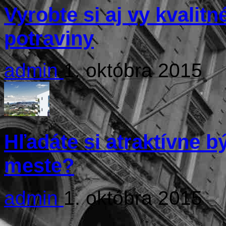
Vyrobte si aj vy kvalit
potraviny
admin
1. októbra 2015
Hľadáte si atraktívne 
meste?
admin
1. októbra 2015