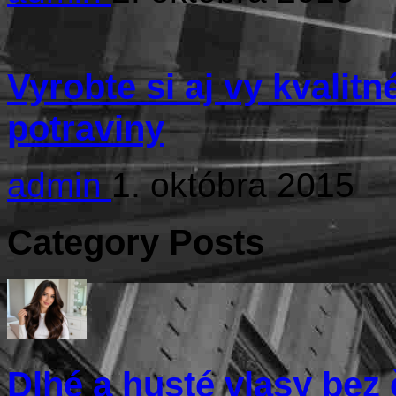
Vyrobte si aj vy kvalit
potraviny
admin
1. októbra 2015
Category Posts
Dlhé a husté vlasy bez 