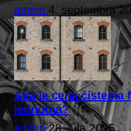
admin
4. septembra 2
Aká je cena čistenia 
jednotná?
admin
28. júla 2025