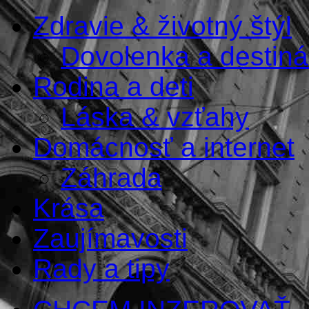
Zdravie & životný štýl
Dovolenka a destiná
Rodina a deti
Láska & vzťahy
Domácnosť a internet
Záhrada
Krása
Zaujímavosti
Rady a tipy