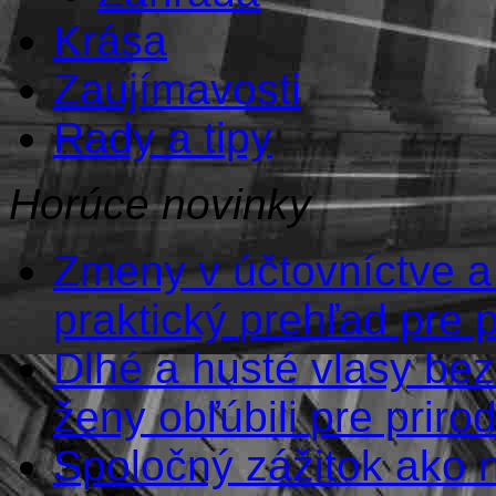
Krása
Zaujímavosti
Rady a tipy
Horúce novinky
Zmeny v účtovníctve a
praktický prehľad pre 
Dlhé a husté vlasy bez
ženy obľúbili pre prir
Spoločný zážitok ako na