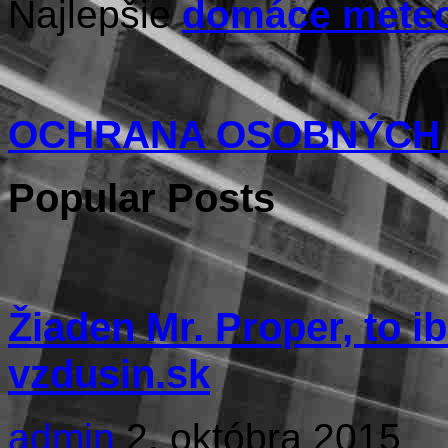
Najlepšie
domáce meteo
OCHRANA OSOBNÝCH
Popular Posts
Žiaden Mr. Proper, to i
vzdusin.sk
admin
2. októbra 2015