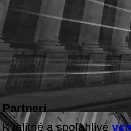
Partneri
Kvalitné a spoľahlivé
vch