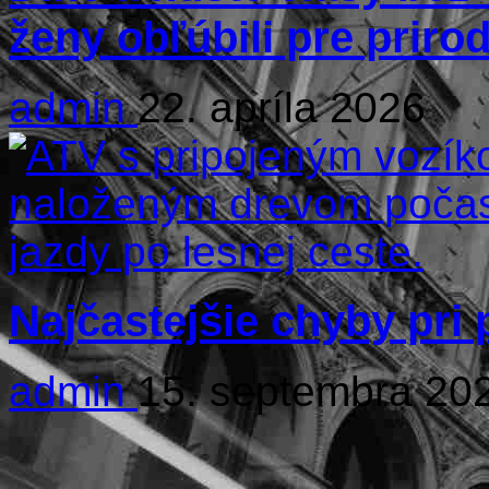
ženy obľúbili pre priro
admin
22. apríla 2026
Najčastejšie chyby pri
admin
15. septembra 20