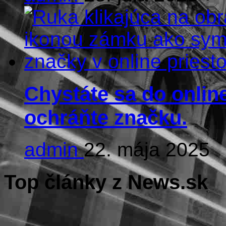
Chystáte sa do online
ochráňte značku.
admin
22. mája 2025
Top články z News.sk