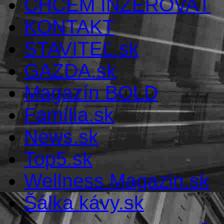
CHCEM INZEROVAŤ
KONTAKT
STAVITEĽ.sk
GAZDA.sk
Magazín BOLD
Família.sk
News.sk
Top5.sk
Wellness Magazin.sk
Šálka kávy.sk