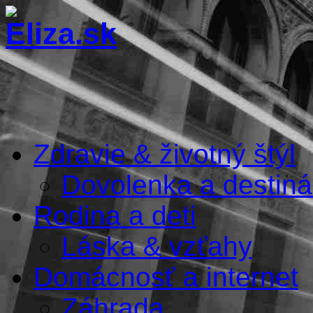
Zdravie & životný štýl
Dovolenka a destiná
Rodina a deti
Láska & vzťahy
Domácnosť a internet
Záhrada