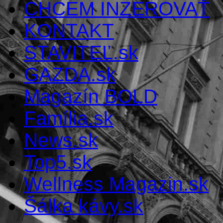
CHCEM INZEROVAŤ
KONTAKT
STAVITEĽ.sk
GAZDA.sk
Magazín BOLD
Família.sk
News.sk
Top5.sk
Wellness Magazin.sk
Šálka kávy.sk