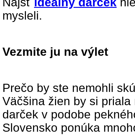
Nájsť
ideálny darček
nie
mysleli.
Vezmite ju na výlet
Prečo by ste nemohli skú
Väčšina žien by si prial
darček v podobe pekného
Slovensko ponúka mnoho 