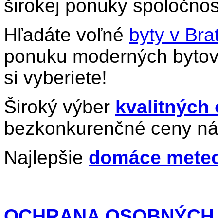
širokej ponuky spoločnos
Hľadáte voľné
byty v Bra
ponuku moderných bytov 
si vyberiete!
Široký výber
kvalitných
bezkonkurenčné ceny ná
Najlepšie
domáce meteo
OCHRANA OSOBNÝCH