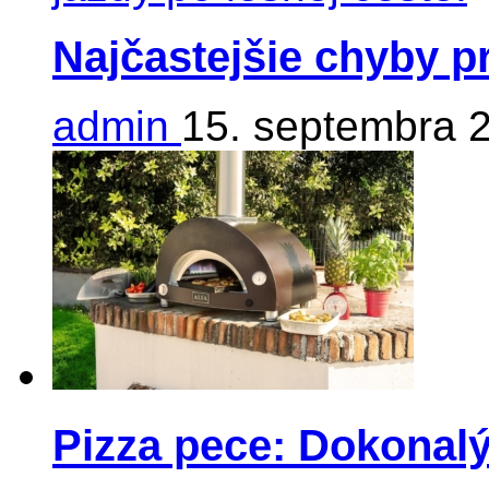
Najčastejšie chyby p
admin
15. septembra 
Pizza pece: Dokonalý