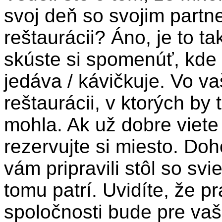
svoj deň so svojim partn
reštaurácii? Áno, je to ta
skúste si spomenúť, kde 
jedáva / kávičkuje. Vo v
reštaurácii, v ktorých by 
mohla. Ak už dobre viete
rezervujte si miesto. Do
vám pripravili stôl so sv
tomu patrí. Uvidíte, že p
spoločnosti bude pre vaš