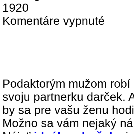
1920
na
Komentáre vypnuté
Hľadáte
ideálny
darček
pre
svoju
partnerku?
Podaktorým mužom robí v
svoju partnerku darček. 
by sa pre vašu ženu hodil
Možno sa vám nejaký náp