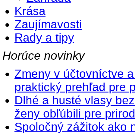
Krása
Zaujímavosti
Rady a tipy
Horúce novinky
Zmeny v účtovníctve a
praktický prehľad pre 
Dlhé a husté vlasy bez
ženy obľúbili pre prir
Spoločný zážitok ako na