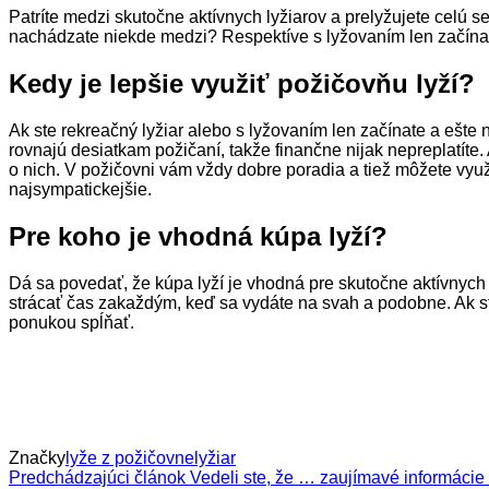
Patríte medzi skutočne aktívnych lyžiarov a prelyžujete celú s
nachádzate niekde medzi? Respektíve s lyžovaním len začína
Kedy je lepšie využiť požičovňu lyží?
Ak ste rekreačný lyžiar alebo s lyžovaním len začínate a ešte
rovnajú desiatkam požičaní, takže finančne nijak nepreplatít
o nich. V požičovni vám vždy dobre poradia a tiež môžete využiť
najsympatickejšie.
Pre koho je vhodná kúpa lyží?
Dá sa povedať, že kúpa lyží je vhodná pre skutočne aktívnych 
strácať čas zakaždým, keď sa vydáte na svah a podobne. Ak st
ponukou spĺňať.
Značky
lyže z požičovne
lyžiar
Predchádzajúci článok
Vedeli ste, že … zaujímavé informácie 