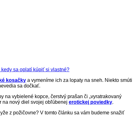
kedy sa oplatí kúpiť si vlastné?
cké kosačky
a vymeníme ich za lopaty na sneh. Niekto smúti
nevedia sa dočkať.
uby na vybielené kopce, čerstvý prašan či „vyratrakovaný
er na nový diel svojej obľúbenej
erotickej poviedky
.
čiť lyže z požičovne? V tomto článku sa vám budeme snažiť