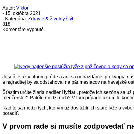
Autor:
Viktor
-
15. októbra 2021
- Kategória:
Zdravie & životný štýl
818
na
Komentáre vypnuté
Kedy
najlepšie
poslúžia
lyže
z požičovne
a kedy
sa
oplatí
Jeseň je už v plnom prúde a ani sa nenazdáme, prekvapia nás
kúpiť
a najradšej by sa odsťahoval na pár mesiacov na havajské os
si
vlastné?
Šťastím určite žiaria nadšení lyžiari, pretože ich sezóna sa už
menčerster“. Patríte medzi nich? V tom prípade už určite kontro
Radíte sa medzi tých, ktorým už doslúžili ich staré lyže a vyb
poradiť.
V prvom rade si musíte zodpovedať na