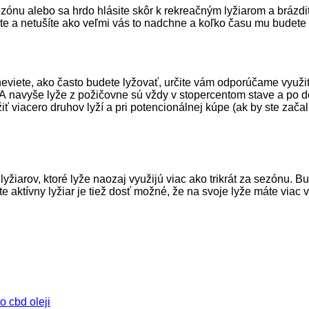
ezónu alebo sa hrdo hlásite skôr k rekreačným lyžiarom a brázdiť
te a netušíte ako veľmi vás to nadchne a koľko času mu budete
 neviete, ako často budete lyžovať, určite vám odporúčame využi
e. A navyše lyže z požičovne sú vždy v stopercentom stave a po
 viacero druhov lyží a pri potencionálnej kúpe (ak by ste začali
lyžiarov, ktoré lyže naozaj využijú viac ako trikrát za sezónu.
e aktívny lyžiar je tiež dosť možné, že na svoje lyže máte via
o cbd oleji