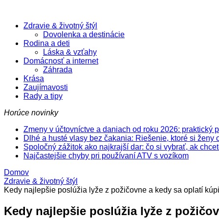
Zdravie & životný štýl
Dovolenka a destinácie
Rodina a deti
Láska & vzťahy
Domácnosť a internet
Záhrada
Krása
Zaujímavosti
Rady a tipy
Horúce novinky
Zmeny v účtovníctve a daniach od roku 2026: praktický 
Dlhé a husté vlasy bez čakania: Riešenie, ktoré si ženy 
Spoločný zážitok ako najkrajší dar: čo si vybrať, ak chc
Najčastejšie chyby pri používaní ATV s vozíkom
Domov
Zdravie & životný štýl
Kedy najlepšie poslúžia lyže z požičovne a kedy sa oplatí kúpi
Kedy najlepšie poslúžia lyže z požičov