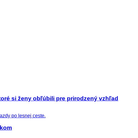
toré si ženy obľúbili pre prirodzený vzhľad
zíkom