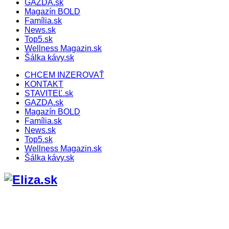
GAZDA.sk
Magazín BOLD
Família.sk
News.sk
Top5.sk
Wellness Magazin.sk
Šálka kávy.sk
CHCEM INZEROVAŤ
KONTAKT
STAVITEĽ.sk
GAZDA.sk
Magazín BOLD
Família.sk
News.sk
Top5.sk
Wellness Magazin.sk
Šálka kávy.sk