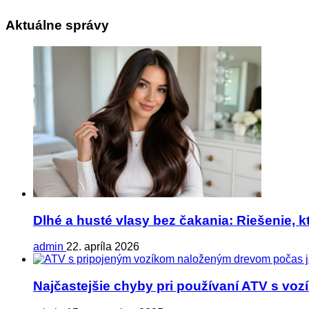
Aktuálne správy
Dlhé a husté vlasy bez čakania: Riešenie, k
admin
22. apríla 2026
Najčastejšie chyby pri používaní ATV s vo