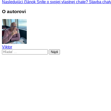
Nasledujúci článok
Sníte o svojej vlastnej chate? Stavba chaty 
O autorovi
Viktor
Hľadať: