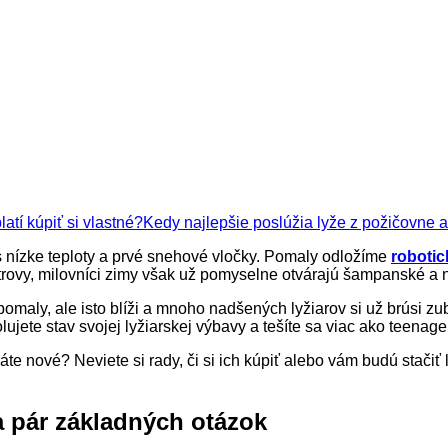
Kedy najlepšie poslúžia lyže z požičovne a 
 nízke teploty a prvé snehové vločky. Pomaly odložíme
roboti
trovy, milovníci zimy však už pomyselne otvárajú šampanské a 
 pomaly, ale isto blíži a mnoho nadšených lyžiarov si už brúsi z
lujete stav svojej lyžiarskej výbavy a tešíte sa viac ako teenag
eráte nové? Neviete si rady, či si ich kúpiť alebo vám budú sta
 pár základných otázok