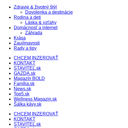
Zdravie & životný štýl
Dovolenka a destinácie
Rodina a deti
Láska & vzťahy
Domácnosť a internet
Záhrada
Krása
Zaujímavosti
Rady a tipy
CHCEM INZEROVAŤ
KONTAKT
STAVITEĽ.sk
GAZDA.sk
Magazín BOLD
Família.sk
News.sk
Top5.sk
Wellness Magazin.sk
Šálka kávy.sk
CHCEM INZEROVAŤ
KONTAKT
STAVITEĽ.sk