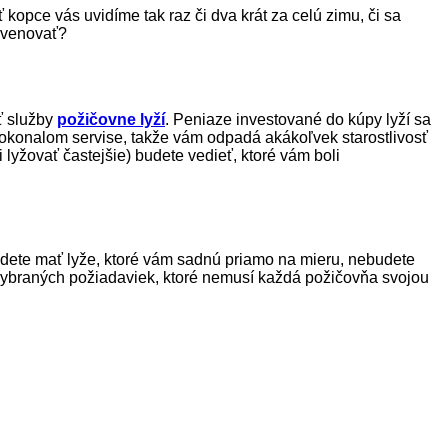
 kopce vás uvidíme tak raz či dva krát za celú zimu, či sa
 venovať?
ť služby
požičovne lyží
. Peniaze investované do kúpy lyží sa
 dokonalom servise, takže vám odpadá akákoľvek starostlivosť
 lyžovať častejšie) budete vedieť, ktoré vám boli
 Budete mať lyže, ktoré vám sadnú priamo na mieru, nebudete
c vybraných požiadaviek, ktoré nemusí každá požičovňa svojou