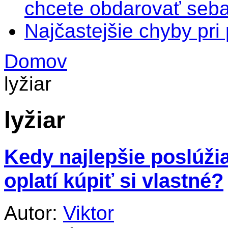
chcete obdarovať seba
Najčastejšie chyby pr
Domov
lyžiar
lyžiar
Kedy najlepšie poslúžia
oplatí kúpiť si vlastné?
Autor:
Viktor