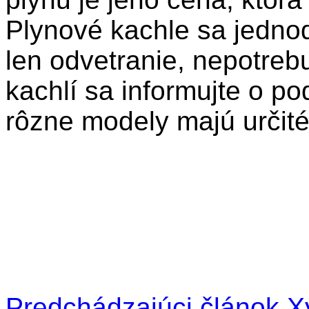
Plynové kachle sa jednod
len odvetranie, nepotreb
kachlí sa informujte o po
rôzne modely majú určité 
Predchádzajúci článok
Xy