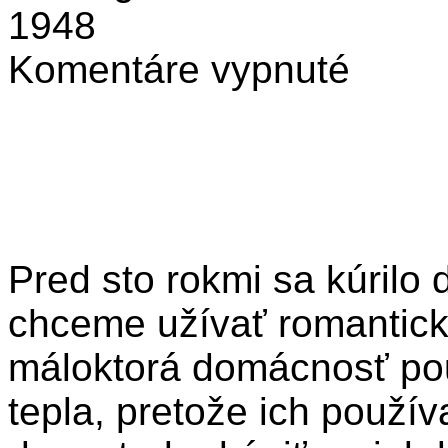
1948
na
Komentáre vypnuté
Ktorým
palivom
je
najlacnejšie
kúriť?
Pred sto rokmi sa kúrilo
chceme užívať romantick
máloktorá domácnosť pou
tepla, pretože ich použív