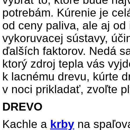
potrebám. Kúrenie je cel
od ceny paliva, ale aj od 
vykoruvacej sústavy, úči
ďalších faktorov. Nedá s
ktorý zdroj tepla vás vyj
k lacnému drevu, kúrte 
v noci prikladať, zvoľte p
DREVO
Kachle a
krby
na spaľova