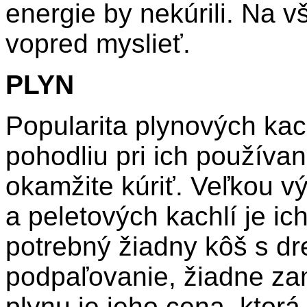
energie by nekúrili. Na vš
vopred myslieť.
PLYN
Popularita plynových kac
pohodliu pri ich používa
okamžite kúriť. Veľkou 
a peletových kachlí je ich 
potrebný žiadny kôš s 
podpaľovanie, žiadne za
plynu je jeho cena, ktorá