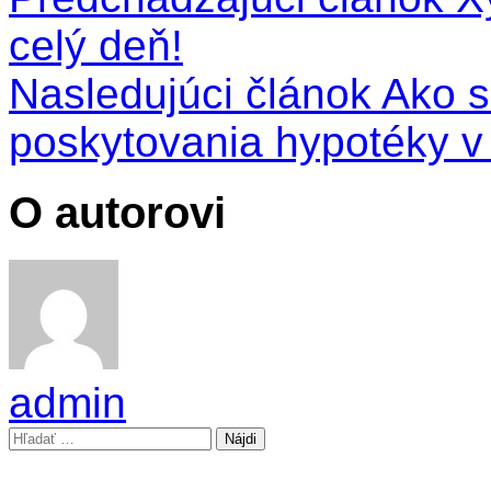
celý deň!
Nasledujúci článok
Ako s
poskytovania hypotéky v
O autorovi
admin
Hľadať: