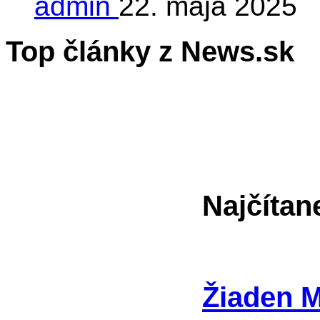
admin
22. mája 2025
Top články z News.sk
Najčítan
Žiaden Mr