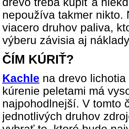
drevo treba kúpiť a niekd
nepoužíva takmer nikto. 
viacero druhov paliva, kt
výberu závisia aj náklady
ČÍM KÚRIŤ?
Kachle
na drevo lichoti
kúrenie peletami má vyso
najpohodlnejší. V tomto 
jednotlivých druhov zdroj
vybrať to, ktoré bude na