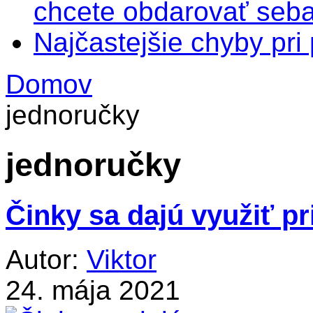
chcete obdarovať seba
Najčastejšie chyby pr
Domov
jednoručky
jednoručky
Činky sa dajú využiť p
Autor:
Viktor
24. mája 2021