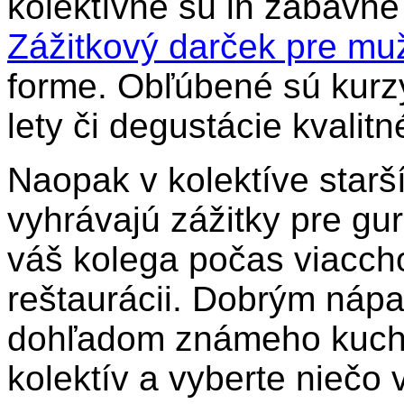
kolektívne sú in zábavné 
Zážitkový darček pre mu
forme. Obľúbené sú kurz
lety či degustácie kvalit
Naopak v kolektíve star
vyhrávajú zážitky pre g
váš kolega počas viacch
reštaurácii. Dobrým náp
dohľadom známeho kuchár
kolektív a vyberte niečo