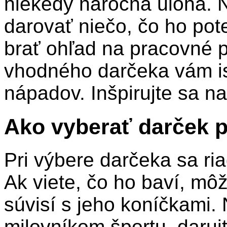
niekedy náročná úloha. 
darovať niečo, čo ho pote
brať ohľad na pracovné p
vhodného darčeka vám i
nápadov. Inšpirujte sa na
Ako vyberať darček p
Pri výbere darčeka sa r
Ak viete, čo ho baví, mô
súvisí s jeho koníčkami. 
milovníkom športu, daruj