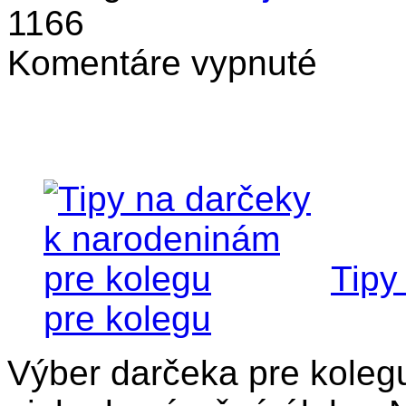
1166
na
Komentáre vypnuté
Tipy
na
darčeky
k narodeniná
pre
kolegu
Tipy
pre kolegu
Výber darčeka pre koleg