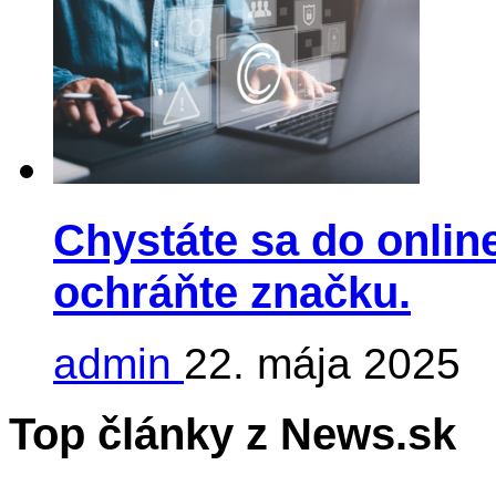
Chystáte sa do online
ochráňte značku.
admin
22. mája 2025
Top články z News.sk