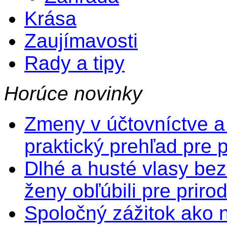
Krása
Zaujímavosti
Rady a tipy
Horúce novinky
Zmeny v účtovníctve a
praktický prehľad pre 
Dlhé a husté vlasy bez
ženy obľúbili pre prir
Spoločný zážitok ako na