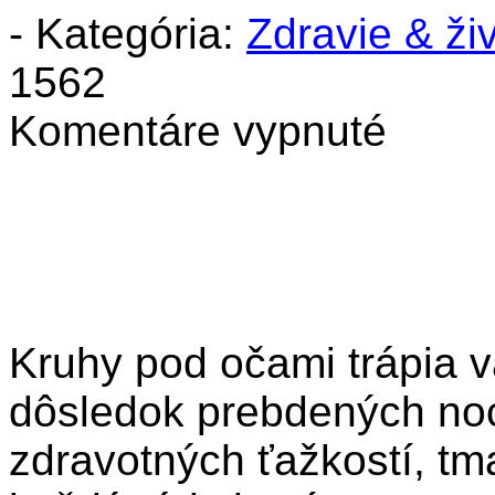
- Kategória:
Zdravie & živ
1562
na
Komentáre vypnuté
3
skvelí
bojovníci
proti
tmavým
kruhom
pod
očami
Kruhy pod očami trápia v
dôsledok prebdených noc
zdravotných ťažkostí, t