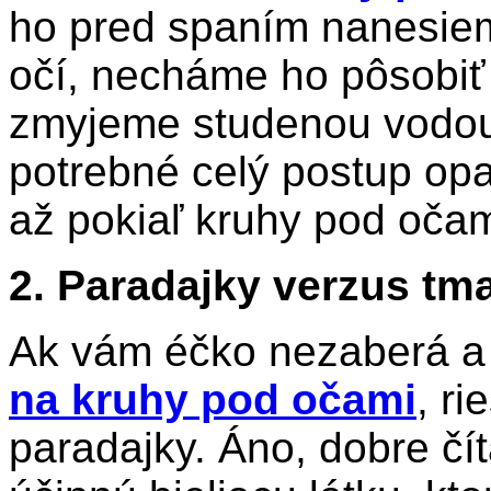
ho pred spaním nanesie
očí, necháme ho pôsobiť
zmyjeme studenou vodou.
potrebné celý postup op
až pokiaľ kruhy pod oča
2. Paradajky verzus tm
Ak vám éčko nezaberá a 
na kruhy pod očami
, r
paradajky. Áno, dobre čít