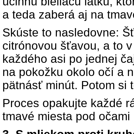
účinnú bieliacu látku, kt
a teda zaberá aj na tmav
Skúste to nasledovne: Šť
citrónovou šťavou, a to 
každého asi po jednej ča
na pokožku okolo očí a n
pätnásť minút. Potom si 
Proces opakujte každé r
tmavé miesta pod očami