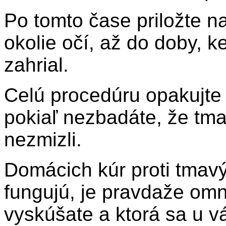
Po tomto čase priložte n
okolie očí, až do doby, k
zahrial.
Celú procedúru opakujte
pokiaľ nezbadáte, že tm
nezmizli.
Domácich kúr proti tmav
fungujú, je pravdaže omn
vyskúšate a ktorá sa u v