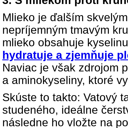
3. S mliekom proti kr
Mlieko je ďalším skvelým
nepríjemným tmavým kr
mlieko obsahuje kyselinu
hydratuje a zjemňuje pl
Naviac je však zdrojom 
a aminokyseliny, ktoré vy
Skúste to takto: Vatový
studeného, ideálne čerst
následne ho vložte na po