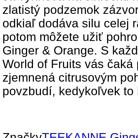
zlatistý podzemok zázvo
odkiaľ dodáva silu celej r
potom môžete užiť poh
Ginger & Orange. S každ
World of Fruits vás čaká
zjemnená citrusovým poh
povzbudí, kedykoľvek to
Značky
TEEKANNE Ging