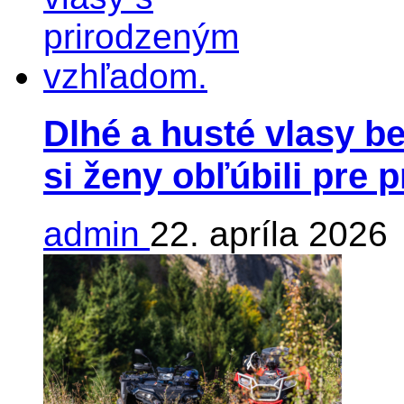
Dlhé a husté vlasy be
si ženy obľúbili pre 
admin
22. apríla 2026