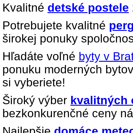
Kvalitné
detské postele
Potrebujete kvalitné
perg
širokej ponuky spoločnos
Hľadáte voľné
byty v Bra
ponuku moderných bytov 
si vyberiete!
Široký výber
kvalitných
bezkonkurenčné ceny ná
Najlepšie
domáce meteo