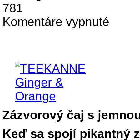
781
na
Komentáre vypnuté
TEEKANNE
Ginger
&
Orange
Zázvorový čaj s jemno
Keď sa spojí pikantný 