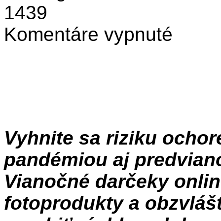
1439
na
Komentáre vypnuté
Top
darček
–
fotokalendár
Vyhnite sa riziku ocho
pandémiou aj predvian
Vianočné darčeky onlin
fotoprodukty a obzvláš