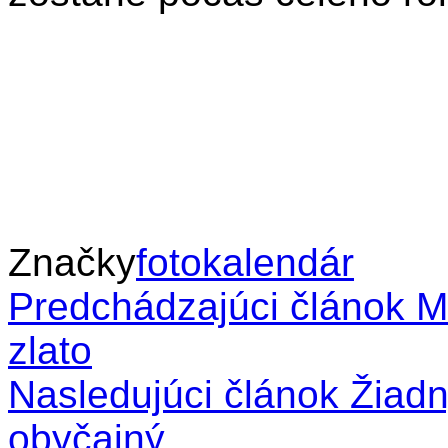
Značky
fotokalendár
Predchádzajúci článok
Mú
zlato
Nasledujúci článok
Žiadny
obyčajný