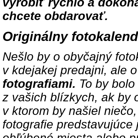
vyrobiť rýchlo a dokon
chcete obdarovať.
Originálny fotokalend
Nešlo by o obyčajný foto
v kdejakej predajni, ale 
fotografiami.
To by bolo
z vašich blízkych, ak by 
v ktorom by našiel niečo
fotografie predstavujúce 
obľúbené miesta alebo prí