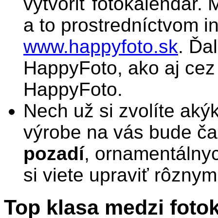
vytvoriť fotokalendár.
a to prostredníctvom i
www.happyfoto.sk
. Ďa
HappyFoto, ako aj ce
HappyFoto.
Nech už si zvolíte aký
výrobe na vás bude č
pozadí
, ornamentálnych
si viete upraviť rôzny
Top klasa medzi foto