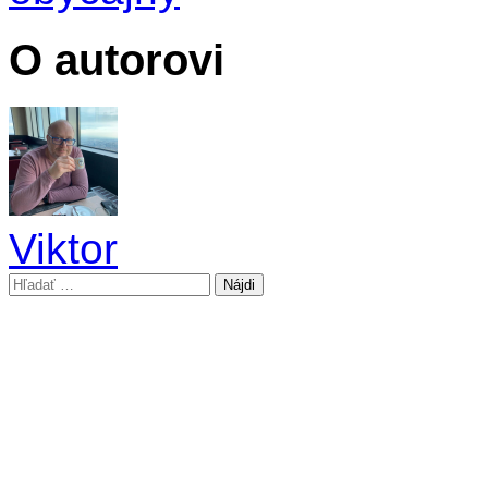
O autorovi
Viktor
Hľadať: